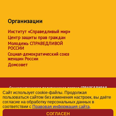
Организации
Институт «Справедливый мир»
Центр защиты прав граждан
Молодежь СПРАВЕДЛИВОЙ
РОССИИ
Социал-демократический союз
женщин России
Домсовет
Социалистическая политическая партия
СПРАВЕДЛИВАЯ
Сайт использует cookie-файлы. Продолжая
РОССИЯ
пользоваться сайтом без изменения настроек, вы даёте
Региональное отделение партии в Приморском крае
согласие на обработку персональных данных в
© 2006-2026
соответствии с
Правовая информация сайта
.
Политика в отношении обработки персональных данных
СОГЛАСЕН